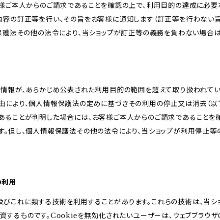
客様ご本人からのご請求であることを確認の上で、利用目的の達成に必要
内容の訂正等を行い、その旨をお客様に通知します（訂正等を行わない
報保護法その他の法令により、当ショップが訂正等の義務を負わない場合は
人情報が、あらかじめ公表された利用目的の範囲を超えて取り扱われて
由により、個人情報保護法の定めに基づきその利用の停止又は消去（以下
あることが判明した場合には、お客様ご本人からのご請求であることを
す。但し、個人情報保護法その他の法令により、当ショップが利用停止等
の利用
kie及びこれに類する技術を利用することがあります。これらの技術は、当
するものです。Cookieを無効化されたいユーザーは、ウェブブラウザの