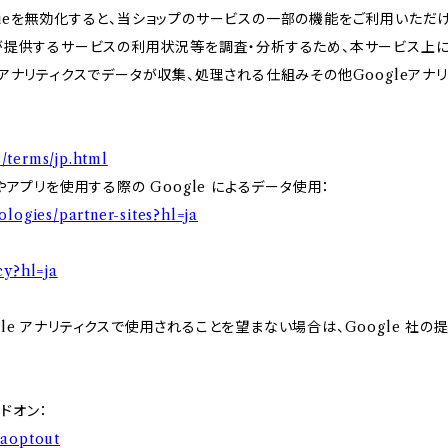
kieを無効化すると、当ショップのサービスの一部の機能をご利用いただ
が提供するサービスの利用状況等を調査・分析するため、本サービス上に Goo
leアナリティクスでデータが収集、処理される仕組みその他Googleアナ
/terms/jp.html
やアプリを使用する際の Google によるデータ使用：
ologies/partner-sites?hl=ja
cy?hl=ja
e アナリティクスで使用されることを望まない場合は、Google 社の提供
アドオン：
gaoptout